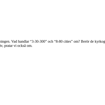
eningen. Vad handlar “3-30-300” och “8-80 cities” om? Berör de kyrkogå
v, pratar vi också om.